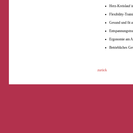
Herz-Kreislauf 
Flexibility-Train
Gesund und fit 
Entspannungstrai
Ergonomie am Ar
Betriebliches G
zurück